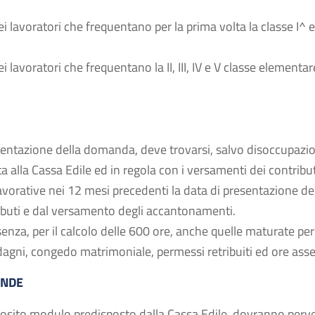
dei lavoratori che frequentano per la prima volta la classe I
ei lavoratori che frequentano la II, III, IV e V classe element
resentazione della domanda, deve trovarsi, salvo disoccupazio
ta alla Cassa Edile ed in regola con i versamenti dei contri
vorative nei 12 mesi precedenti la data di presentazione d
ibuti e dal versamento degli accantonamenti.
nza, per il calcolo delle 600 ore, anche quelle maturate per 
adagni, congedo matrimoniale, permessi retribuiti ed ore ass
ANDE
osito modulo predisposto dalla Cassa Edile, dovranno perv