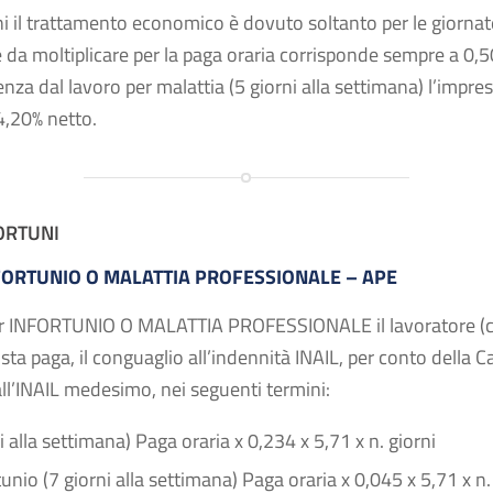
rni il trattamento economico è dovuto soltanto per le giorna
nte da moltiplicare per la paga oraria corrisponde sempre a 0,5
enza dal lavoro per malattia (5 giorni alla settimana) l’impre
4,20% netto.
ORTUNI
FORTUNIO O MALATTIA PROFESSIONALE – APE
per INFORTUNIO O MALATTIA PROFESSIONALE il lavoratore (co
ta paga, il conguaglio all’indennità INAIL, per conto della Ca
ll’INAIL medesimo, nei seguenti termini:
i alla settimana) Paga oraria x 0,234 x 5,71 x n. giorni
tunio (7 giorni alla settimana) Paga oraria x 0,045 x 5,71 x n.