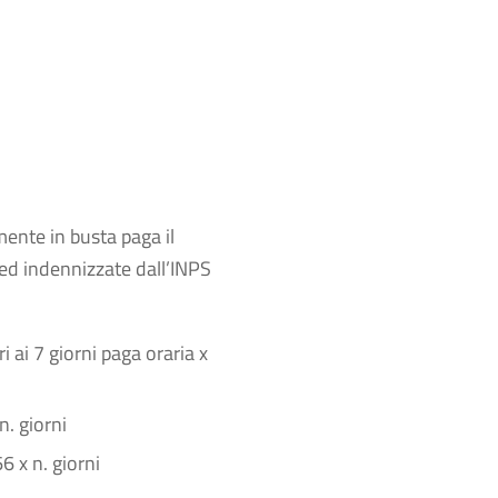
mente in busta paga il
 ed indennizzate dall’INPS
ri ai 7 giorni paga oraria x
n. giorni
6 x n. giorni