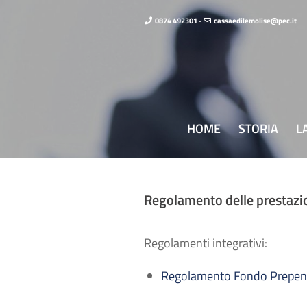
0874 492301 -
cassaedilemolise@pec.it
HOME
STORIA
L
Regolamento delle prestazion
Regolamenti integrativi:
Regolamento Fondo Prepen