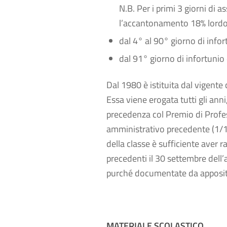
N.B. Per i primi 3 giorni di a
l’accantonamento 18% lordo
dal 4° al 90° giorno di info
dal 91° giorno di infortunio 
Dal 1980 è istituita dal vigente 
Essa viene erogata tutti gli ann
precedenza col Premio di Profess
amministrativo precedente (1/10 
della classe è sufficiente aver
precedenti il 30 settembre dell’a
purché documentate da apposito 
MATERIALE SCOLASTICO