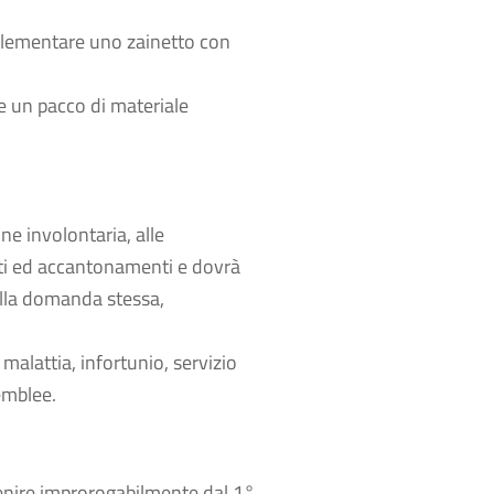
^ elementare uno zainetto con
are un pacco di materiale
ne involontaria, alle
buti ed accantonamenti e dovrà
ella domanda stessa,
malattia, infortunio, servizio
emblee.
enire improrogabilmente dal 1°