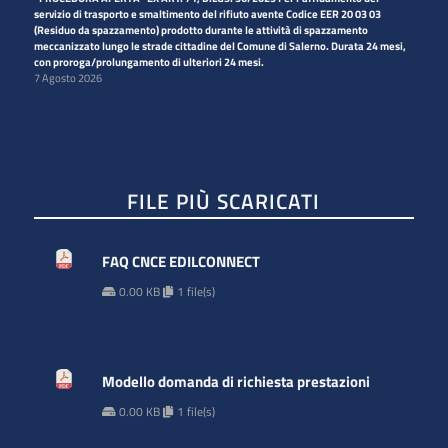
servizio di trasporto e smaltimento del rifiuto avente Codice EER 20 03 03
(Residuo da spazzamento) prodotto durante le attività di spazzamento
meccanizzato lungo le strade cittadine del Comune di Salerno. Durata 24 mesi,
con proroga/prolungamento di ulteriori 24 mesi.
7 Agosto 2026
FILE PIÙ SCARICATI
FAQ CNCE EDILCONNECT
0.00 KB
1 file(s)
Modello domanda di richiesta prestazioni
0.00 KB
1 file(s)