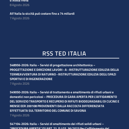
d'Aosta frena
8 Agosto 2026
All'Italia la siccità può costare fino a 74 miliardi
7 Agosto 2026
RSS TED ITALIA
548956-2026: Italia – Servizi di progettazione architettonica –
PROGETTAZIONE E DIREZIONE LAVORI - A - RISTRUTTURAZIONE EDILIZIA DELLA
TERMEAVVENTURA DI NATURNO - RISTRUTTURAZIONE EDILIZIA DEGLI SPAZI
SPORTIVI E DI RIGENERAZIONE
7 Agosto 2026
549050-2026: Italia – Servizi di trattamento e smaltimento di rifiuti urbani e
domestici non pericolosi – PROCEDURA DI GARA APERTA PER L’AFFIDAMENTO
DEL SERVIZIO TRASPORTO E RECUPERO DI RIFIUTI BIODEGRADABILI DI CUCINE E
MENSE EER 200108 PROVENIENTI DALLA RACCOLTA DIFFERENZIATA
EFFETTUATA SUL TERRITORIO DEL COMUNE DI SAVONA
7 Agosto 2026
547104-2026: Italia – Servizi di smaltimento dei rifiuti solidi urbani –
“PROCEDURA APERTA” EX ART. 71, D.LGS. 36/2023 Per l’affidamento del