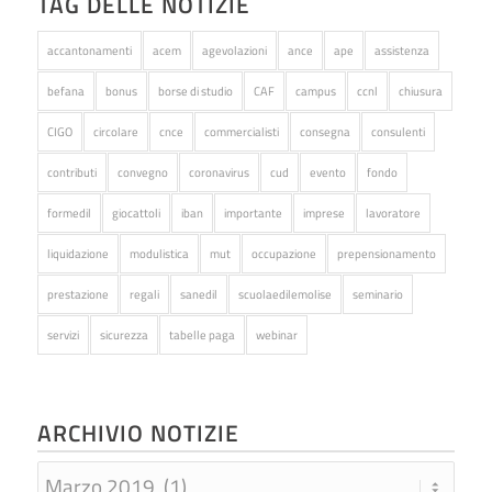
TAG DELLE NOTIZIE
accantonamenti
acem
agevolazioni
ance
ape
assistenza
befana
bonus
borse di studio
CAF
campus
ccnl
chiusura
CIGO
circolare
cnce
commercialisti
consegna
consulenti
contributi
convegno
coronavirus
cud
evento
fondo
formedil
giocattoli
iban
importante
imprese
lavoratore
liquidazione
modulistica
mut
occupazione
prepensionamento
prestazione
regali
sanedil
scuolaedilemolise
seminario
servizi
sicurezza
tabelle paga
webinar
ARCHIVIO NOTIZIE