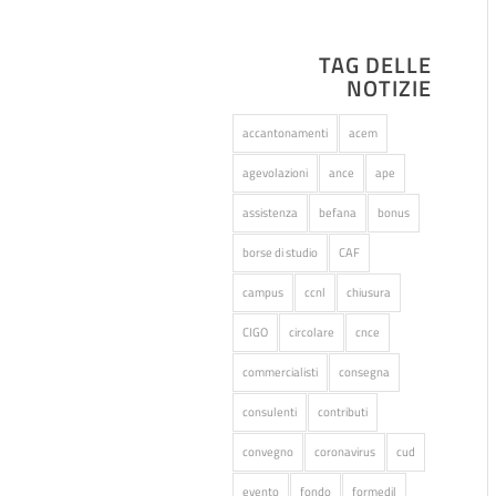
TAG DELLE
NOTIZIE
accantonamenti
acem
agevolazioni
ance
ape
assistenza
befana
bonus
borse di studio
CAF
campus
ccnl
chiusura
CIGO
circolare
cnce
commercialisti
consegna
consulenti
contributi
convegno
coronavirus
cud
evento
fondo
formedil