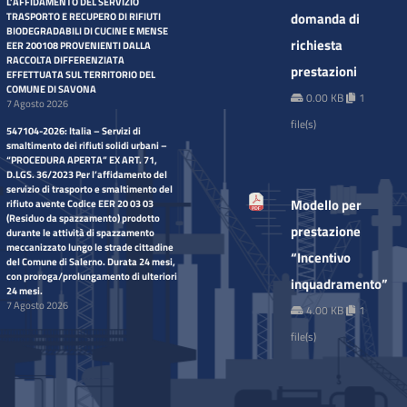
L’AFFIDAMENTO DEL SERVIZIO
domanda di
TRASPORTO E RECUPERO DI RIFIUTI
BIODEGRADABILI DI CUCINE E MENSE
richiesta
EER 200108 PROVENIENTI DALLA
RACCOLTA DIFFERENZIATA
prestazioni
EFFETTUATA SUL TERRITORIO DEL
COMUNE DI SAVONA
0.00 KB
1
7 Agosto 2026
file(s)
547104-2026: Italia – Servizi di
smaltimento dei rifiuti solidi urbani –
“PROCEDURA APERTA” EX ART. 71,
D.LGS. 36/2023 Per l’affidamento del
servizio di trasporto e smaltimento del
Modello per
rifiuto avente Codice EER 20 03 03
(Residuo da spazzamento) prodotto
prestazione
durante le attività di spazzamento
meccanizzato lungo le strade cittadine
“Incentivo
del Comune di Salerno. Durata 24 mesi,
con proroga/prolungamento di ulteriori
inquadramento”
24 mesi.
7 Agosto 2026
4.00 KB
1
file(s)