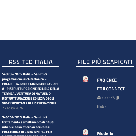
RSS TED ITALIA
FILE PIÙ SCARICATI
548956-2026: Italia – Servizi di
progettazione architettonica –
FAQ CNCE
PROGETTAZIONE E DIREZIONE LAVORI -
EDILCONNECT
A - RISTRUTTURAZIONE EDILIZIA DELLA
TERMEAVVENTURA DI NATURNO -
0.00 KB
1
RISTRUTTURAZIONE EDILIZIA DEGLI
SPAZI SPORTIVI E DI RIGENERAZIONE
file(s)
7 Agosto 2026
549050-2026: Italia – Servizi di
trattamento e smaltimento di rifiuti
urbani e domestici non pericolosi –
PROCEDURA DI GARA APERTA PER
Modello