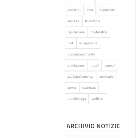
giocattoli
iban
importante
imprese
lavoratore
liquidazione
modulistica
mut
occupazione
prepensionamento
prestazione
regali
sanedil
scuolaedilemolise
seminario
servizi
sicurezza
tabelle paga
webinar
ARCHIVIO NOTIZIE