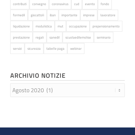
contributi
convegno
coronavirus
cud
evento
fondo
formedil
giocattoli
iban
importante
imprese
lavoratore
liquidazione
modulistica
mut
occupazione
prepensionamento
prestazione
regali
sanedil
scuolaedilemolise
seminario
servizi
sicurezza
tabelle paga
webinar
ARCHIVIO NOTIZIE