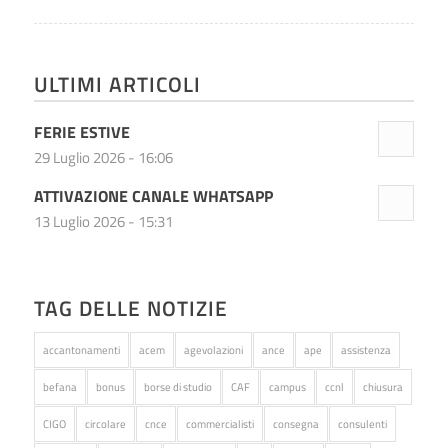
ULTIMI ARTICOLI
FERIE ESTIVE
29 Luglio 2026 - 16:06
ATTIVAZIONE CANALE WHATSAPP
13 Luglio 2026 - 15:31
TAG DELLE NOTIZIE
accantonamenti
acem
agevolazioni
ance
ape
assistenza
befana
bonus
borse di studio
CAF
campus
ccnl
chiusura
CIGO
circolare
cnce
commercialisti
consegna
consulenti