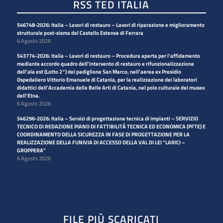
RSS TED ITALIA
546748-2026: Italia – Lavori di restauro – Lavori di riparazione e miglioramento
strutturale post-sisma del Castello Estense di Ferrara
6 Agosto 2026
543774-2026: Italia – Lavori di restauro – Procedura aperta per l'affidamento
mediante accordo quadro dell'intervento di restauro e rifunzionalizzazione
dell'ala est (Lotto 2°) del padiglione San Marco, nell'aerea ex Presidio
Ospedaliero Vittorio Emanuele di Catania, per la realizzazione dei laboratori
didattici dell'Accademia delle Belle Arti di Catania, nel polo culturale del museo
dell'Etna.
6 Agosto 2026
546296-2026: Italia – Servizi di progettazione tecnica di impianti – SERVIZIO
TECNICO DI REDAZIONE PIANO DI FATTIBILITÀ TECNICA ED ECONOMICA (PFTE) E
COORDINAMENTO DELLA SICUREZZA IN FASE DI PROGETTAZIONE PER LA
REALIZZAZIONE DELLA FUNIVIA DI ACCESSO DELLA VAL DI LEI “LARICI –
GROPPERA”
6 Agosto 2026
FILE PIÙ SCARICATI