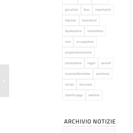
giocattoli
iban
importante
imprese
lavoratore
liquidazione
modulistica
mut
occupazione
prepensionamento
prestazione
regali
sanedil
scuolaedilemolise
seminario
Modelli CU anno 2019
servizi
sicurezza
tabelle paga
webinar
ARCHIVIO NOTIZIE