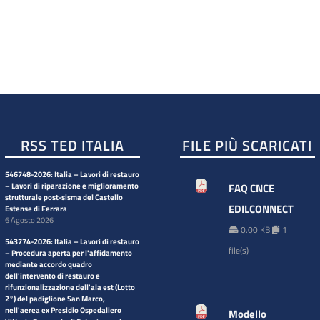
RSS TED ITALIA
FILE PIÙ SCARICATI
546748-2026: Italia – Lavori di restauro
– Lavori di riparazione e miglioramento
FAQ CNCE
strutturale post-sisma del Castello
EDILCONNECT
Estense di Ferrara
6 Agosto 2026
0.00 KB
1
543774-2026: Italia – Lavori di restauro
file(s)
– Procedura aperta per l'affidamento
mediante accordo quadro
dell'intervento di restauro e
rifunzionalizzazione dell'ala est (Lotto
2°) del padiglione San Marco,
nell'aerea ex Presidio Ospedaliero
Modello