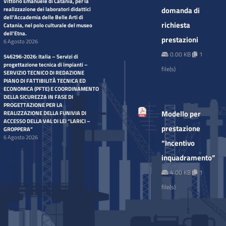
Vittorio Emanuele di Catania, per la
domanda di
realizzazione dei laboratori didattici
dell'Accademia delle Belle Arti di
richiesta
Catania, nel polo culturale del museo
dell'Etna.
prestazioni
6 Agosto 2026
0.00 KB
1
546296-2026: Italia – Servizi di
progettazione tecnica di impianti –
file(s)
SERVIZIO TECNICO DI REDAZIONE
PIANO DI FATTIBILITÀ TECNICA ED
ECONOMICA (PFTE) E COORDINAMENTO
DELLA SICUREZZA IN FASE DI
PROGETTAZIONE PER LA
Modello per
REALIZZAZIONE DELLA FUNIVIA DI
ACCESSO DELLA VAL DI LEI “LARICI –
prestazione
GROPPERA”
6 Agosto 2026
“Incentivo
inquadramento”
4.00 KB
1
file(s)