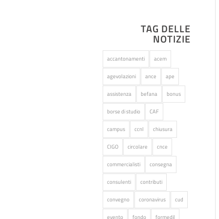
TAG DELLE
NOTIZIE
accantonamenti
acem
agevolazioni
ance
ape
assistenza
befana
bonus
borse di studio
CAF
campus
ccnl
chiusura
CIGO
circolare
cnce
commercialisti
consegna
consulenti
contributi
convegno
coronavirus
cud
evento
fondo
formedil