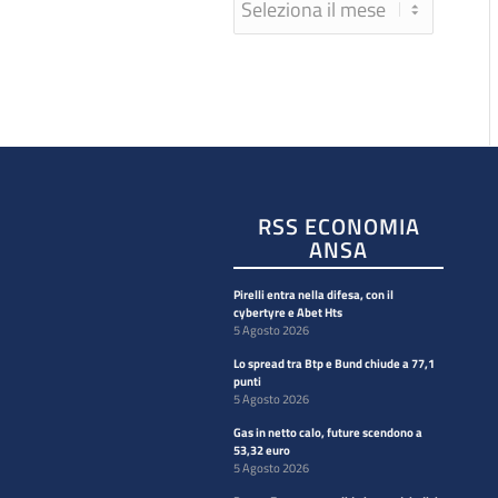
RSS ECONOMIA
ANSA
Pirelli entra nella difesa, con il
cybertyre e Abet Hts
5 Agosto 2026
Lo spread tra Btp e Bund chiude a 77,1
punti
5 Agosto 2026
Gas in netto calo, future scendono a
53,32 euro
5 Agosto 2026