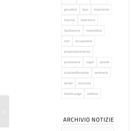
giocattoli
iban
importante
imprese
lavoratore
liquidazione
modulistica
mut
occupazione
prepensionamento
prestazione
regali
sanedil
scuolaedilemolise
seminario
servizi
sicurezza
tabelle paga
webinar
Circolare n° 3/2025
ARCHIVIO NOTIZIE