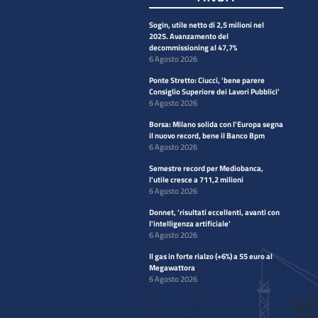
Sogin, utile netto di 2,5 milioni nel
2025. Avanzamento del
decommissioning al 47,7%
6 Agosto 2026
Ponte Stretto: Ciucci, 'bene parere
Consiglio Superiore dei Lavori Pubblici'
6 Agosto 2026
Borsa: Milano solida con l'Europa segna
il nuovo record, bene il Banco Bpm
6 Agosto 2026
Semestre record per Mediobanca,
l'utile cresce a 711,2 milioni
6 Agosto 2026
Donnet, 'risultati eccellenti, avanti con
l'intelligenza artificiale'
6 Agosto 2026
Il gas in forte rialzo (+6%) a 55 euro al
Megawattora
6 Agosto 2026