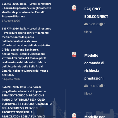
546748-2026: Italia – Lavori di restauro
– Lavori di riparazione e miglioramento
FAQ CNCE
strutturale post-sisma del Castello
EDILCONNECT
Estense di Ferrara
6 Agosto 2026
0.00 KB
1
543774-2026: Italia – Lavori di restauro
file(s)
– Procedura aperta per l'affidamento
mediante accordo quadro
dell'intervento di restauro e
rifunzionalizzazione dell'ala est (Lotto
2°) del padiglione San Marco,
nell'aerea ex Presidio Ospedaliero
Modello
Vittorio Emanuele di Catania, per la
domanda di
realizzazione dei laboratori didattici
dell'Accademia delle Belle Arti di
richiesta
Catania, nel polo culturale del museo
dell'Etna.
prestazioni
6 Agosto 2026
0.00 KB
1
546296-2026: Italia – Servizi di
progettazione tecnica di impianti –
file(s)
SERVIZIO TECNICO DI REDAZIONE
PIANO DI FATTIBILITÀ TECNICA ED
ECONOMICA (PFTE) E COORDINAMENTO
DELLA SICUREZZA IN FASE DI
PROGETTAZIONE PER LA
Modello per
REALIZZAZIONE DELLA FUNIVIA DI