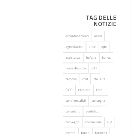
TAG DELLE
NOTIZIE
accantonamenti
acem
agevolazioni
ance
ape
assistenza
befana
bonus
borse di studio
CAF
campus
ccnl
chiusura
CIGO
circolare
cnce
commercialisti
consegna
consulenti
contributi
convegno
coronavirus
cud
evento
fondo
formedil