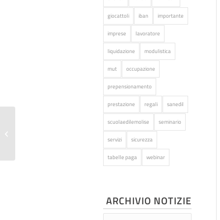
giocattoli
iban
importante
imprese
lavoratore
liquidazione
modulistica
mut
occupazione
prepensionamento
prestazione
regali
sanedil
scuolaedilemolise
seminario
Modulo comunicazione IBAN
servizi
sicurezza
tabelle paga
webinar
ARCHIVIO NOTIZIE