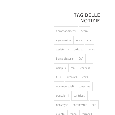
TAG DELLE
NOTIZIE
accantonamenti
acem
agevolazioni
ance
ape
assistenza
befana
bonus
borse di studio
CAF
campus
ccnl
chiusura
CIGO
circolare
cnce
commercialisti
consegna
consulenti
contributi
convegno
coronavirus
cud
evento
fondo
formedil