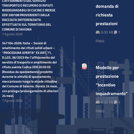
L’AFFIDAMENTO DEL SERVIZIO
domanda di
TRASPORTO E RECUPERO DI RIFIUTI
BIODEGRADABILI DI CUCINE E MENSE
richiesta
EER 200108 PROVENIENTI DALLA
RACCOLTA DIFFERENZIATA
prestazioni
EFFETTUATA SUL TERRITORIO DEL
COMUNE DI SAVONA
0.00 KB
1
7 Agosto 2026
file(s)
547104-2026: Italia – Servizi di
smaltimento dei rifiuti solidi urbani –
“PROCEDURA APERTA” EX ART. 71,
D.LGS. 36/2023 Per l’affidamento del
servizio di trasporto e smaltimento del
Modello per
rifiuto avente Codice EER 20 03 03
(Residuo da spazzamento) prodotto
prestazione
durante le attività di spazzamento
meccanizzato lungo le strade cittadine
“Incentivo
del Comune di Salerno. Durata 24 mesi,
con proroga/prolungamento di ulteriori
inquadramento”
24 mesi.
7 Agosto 2026
4.00 KB
1
file(s)