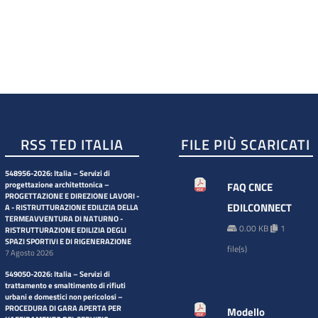
RSS TED ITALIA
FILE PIÙ SCARICATI
548956-2026: Italia – Servizi di
progettazione architettonica –
FAQ CNCE
PROGETTAZIONE E DIREZIONE LAVORI -
EDILCONNECT
A - RISTRUTTURAZIONE EDILIZIA DELLA
TERMEAVVENTURA DI NATURNO -
0.00 KB
1
RISTRUTTURAZIONE EDILIZIA DEGLI
SPAZI SPORTIVI E DI RIGENERAZIONE
file(s)
7 Agosto 2026
549050-2026: Italia – Servizi di
trattamento e smaltimento di rifiuti
urbani e domestici non pericolosi –
PROCEDURA DI GARA APERTA PER
Modello