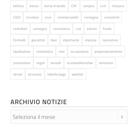
befana
bonus
borse di studio
CAF
campus
ccnl
chiusura
CIGO
circolare
cnce
commercialisti
consegna
consulenti
contributi
convegno
coronavirus
cud
evento
fondo
formedil
giocattoli
iban
importante
imprese
lavoratore
liquidazione
modulistica
mut
occupazione
prepensionamento
prestazione
regali
sanedil
scuolaedilemolise
seminario
servizi
sicurezza
tabelle paga
webinar
ARCHIVIO NOTIZIE